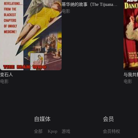
蒂华纳的故事（The Tijuana
Story）
电影
变石人
与我共
电影
电影
自媒体
会员
全部
Kpop
游戏
会员特权