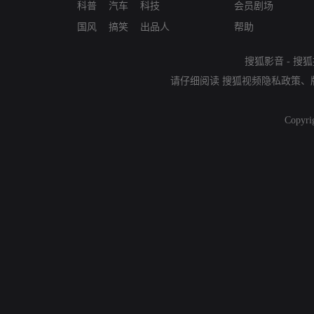
科普
汽车
科技
会员剧场
国风
搞笑
出品人
帮助
搜狐影音
-
搜狐
请仔细阅读
搜狐视频隐私政策
、
Copyri