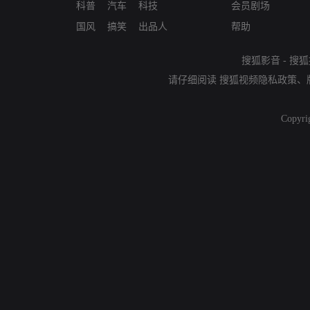
科普
汽车
科技
会员剧场
国风
搞笑
出品人
帮助
搜狐影音
-
搜狐
请仔细阅读
搜狐视频隐私政策
、
Copyri