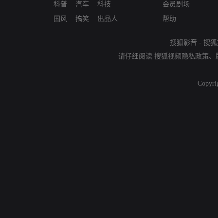
科普
汽车
科技
会员剧场
国风
搞笑
出品人
帮助
搜狐影音
-
搜狐
请仔细阅读
搜狐视频隐私政策
、
Copyri