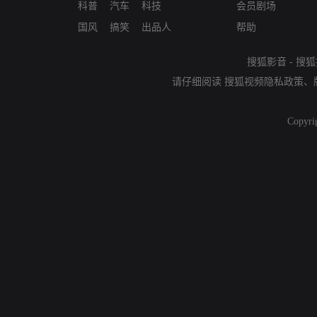
科普
汽车
科技
会员剧场
国风
搞笑
出品人
帮助
搜狐影音
-
搜狐
请仔细阅读
搜狐视频隐私政策
、
Copyri