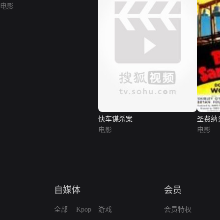
电影
快车谋杀案
圣费纳
电影
电影
自媒体
会员
全部
Kpop
游戏
会员特权