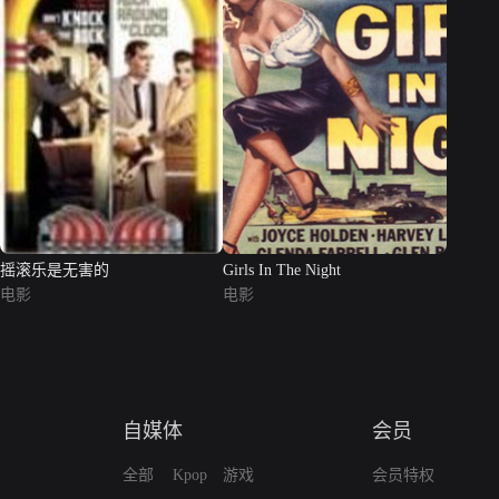
摇滚乐是无害的
Girls In The Night
电影
电影
自媒体
会员
全部
Kpop
游戏
会员特权