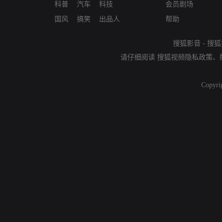
科普
汽车
科技
会员剧场
国风
搞笑
出品人
帮助
搜狐影音
-
搜狐
请仔细阅读
搜狐视频隐私政策
、
Copyri