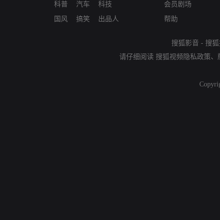
科普
汽车
科技
会员剧场
国风
搞笑
出品人
帮助
搜狐影音
-
搜狐
请仔细阅读
搜狐视频隐私政策
、
Copyri