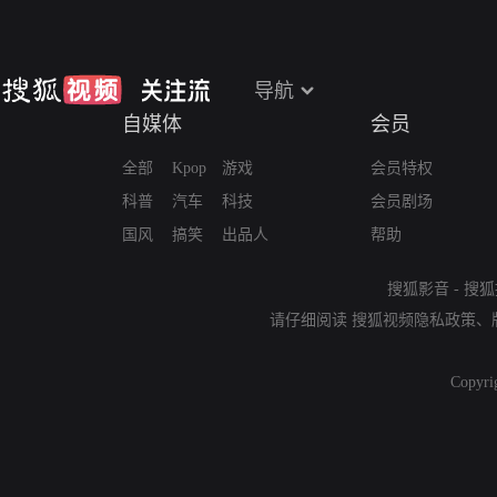
导航
自媒体
会员
全部
Kpop
游戏
会员特权
科普
汽车
科技
会员剧场
国风
搞笑
出品人
帮助
搜狐影音
-
搜狐
请仔细阅读
搜狐视频隐私政策
、
Copyri