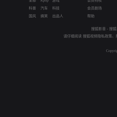
全部
Kpop
游戏
会员特权
科普
汽车
科技
会员剧场
国风
搞笑
出品人
帮助
搜狐影音
-
搜狐
请仔细阅读
搜狐视频隐私政策
、
Copyri