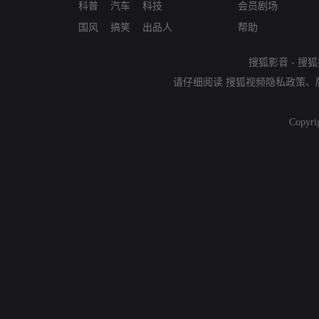
科普
汽车
科技
会员剧场
国风
搞笑
出品人
帮助
搜狐影音
-
搜狐
请仔细阅读
搜狐视频隐私政策
、
Copyri