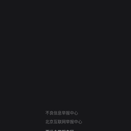
网络暴力有害信息举报
不良信息举报中心
12318 文化市场举报
北京互联网举报中心
算法推荐专项举报