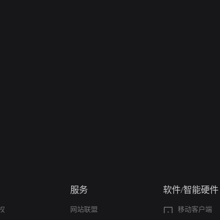
服务
软件/智能硬件
权
网站联盟
移动客户端