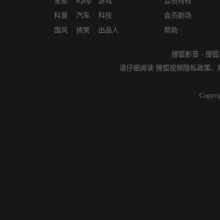
全部
Kpop
游戏
会员特权
科普
汽车
科技
会员剧场
国风
搞笑
出品人
帮助
搜狐影音
-
搜狐
请仔细阅读
搜狐视频隐私政策
、
Copyri