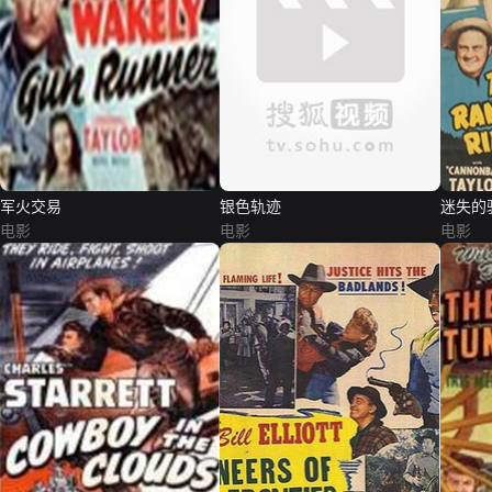
军火交易
银色轨迹
迷失的
电影
电影
电影