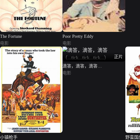
The Fortune
Poor Pretty Eddy
电影
电影
正片
滴答，滴答，滴答
（...tick...tick...tick...）
电影
小镇枪手
野蛮国