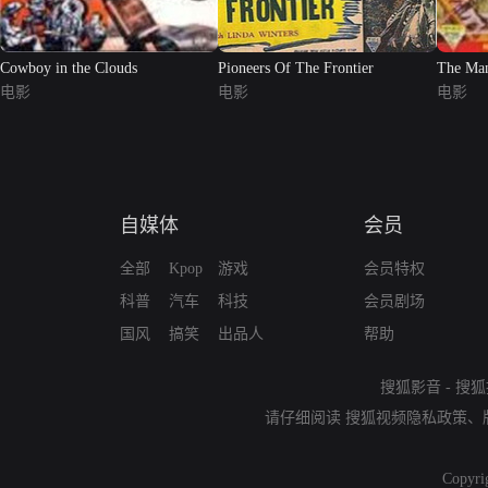
Cowboy in the Clouds
Pioneers Of The Frontier
The Ma
电影
电影
电影
自媒体
会员
全部
Kpop
游戏
会员特权
科普
汽车
科技
会员剧场
国风
搞笑
出品人
帮助
搜狐影音
-
搜狐
请仔细阅读
搜狐视频隐私政策
、
Copyri