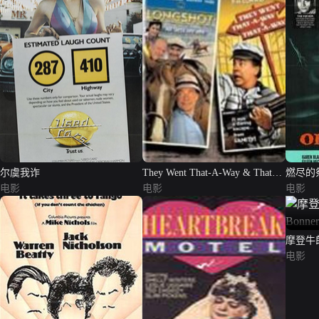
尔虞我诈
They Went That-A-Way & That-
燃尽的
电影
A-Way
电影
电影
摩登牛郎（
电影