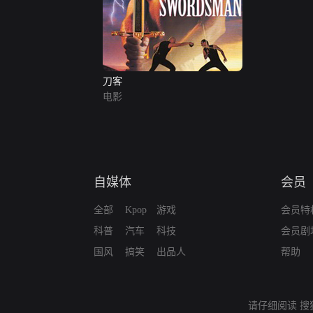
刀客
电影
自媒体
会员
全部
Kpop
游戏
会员特
科普
汽车
科技
会员剧
国风
搞笑
出品人
帮助
请仔细阅读
搜