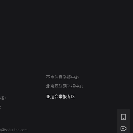
网络暴力有害信息举报
不良信息举报中心
12318 文化市场举报
北京互联网举报中心
算法推荐专项举报
亚运会举报专区
播+
涉历史虚无举报
版
网络谣言信息专项
涉政举报入口
涉未成年人举报
hu@sohu-inc.com