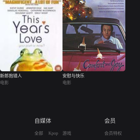
新郎抱错人
安慰与快乐
电影
电影
自媒体
会员
全部
Kpop
游戏
会员特权