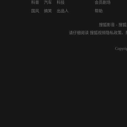
科普
汽车
科技
会员剧场
国风
搞笑
出品人
帮助
搜狐影音
-
搜狐
请仔细阅读
搜狐视频隐私政策
、
Copyri