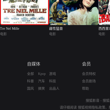
Tre Nel Mille
雌性猛兽
西西里
电影
电影
电影
自媒体
会员
全部
Kpop
游戏
会员特权
科普
汽车
科技
会员剧场
国风
搞笑
出品人
帮助
搜狐影音
-
搜狐
请仔细阅读
搜狐视频隐私政策
、