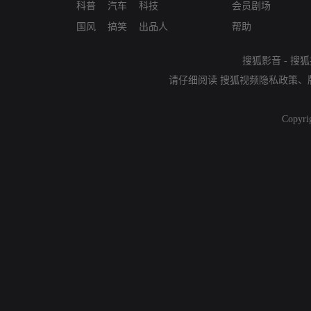
科普
汽车
科技
会员剧场
国风
搞笑
出品人
帮助
搜狐影音
-
搜狐
请仔细阅读
搜狐视频隐私政策
、
Copyri