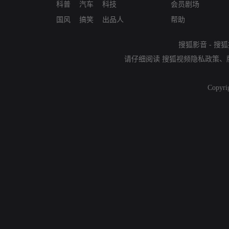
科普
汽车
科技
会员剧场
国风
搞笑
出品人
帮助
搜狐影音
-
搜狐
请仔细阅读
搜狐视频隐私政策
、
Copyri