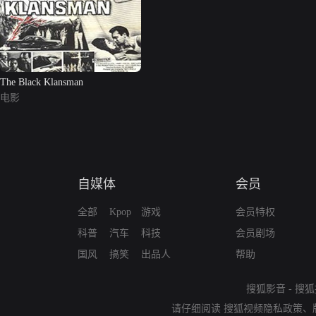
The Black Klansman
电影
自媒体
会员
全部
Kpop
游戏
会员特权
科普
汽车
科技
会员剧场
国风
搞笑
出品人
帮助
搜狐影音
-
搜狐
请仔细阅读
搜狐视频隐私政策
、