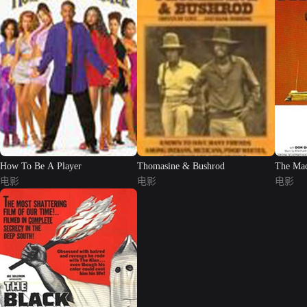
How To Be A Player
Thomasine & Bushrod
The Ma
电影
电影
电影