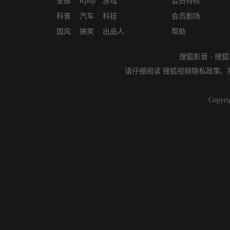
全部
Kpop
游戏
会员特权
科普
汽车
科技
会员剧场
国风
搞笑
出品人
帮助
搜狐影音
-
搜狐
请仔细阅读
搜狐视频隐私政策
、
Copyri