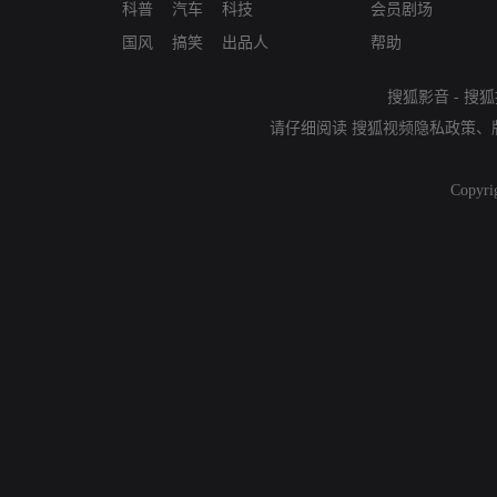
科普
汽车
科技
会员剧场
国风
搞笑
出品人
帮助
搜狐影音
-
搜狐
请仔细阅读
搜狐视频隐私政策
、
Copyri