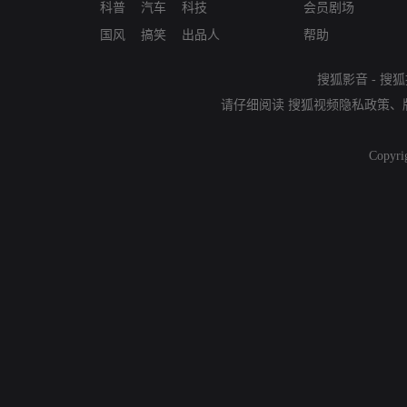
科普
汽车
科技
会员剧场
国风
搞笑
出品人
帮助
搜狐影音
-
搜狐
请仔细阅读
搜狐视频隐私政策
、
Copyri