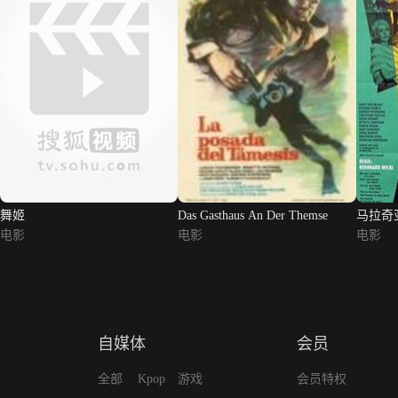
舞姬
Das Gasthaus An Der Themse
马拉奇
电影
电影
电影
自媒体
会员
全部
Kpop
游戏
会员特权