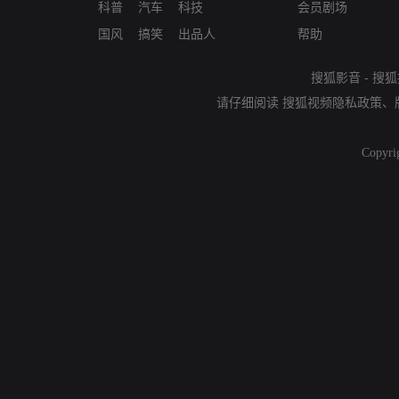
科普
汽车
科技
会员剧场
国风
搞笑
出品人
帮助
搜狐影音
-
搜狐
请仔细阅读
搜狐视频隐私政策
、
Copyri