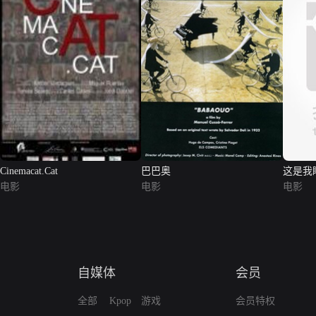
Cinemacat.Cat
巴巴奥
这是我
电影
电影
电影
自媒体
会员
全部
Kpop
游戏
会员特权