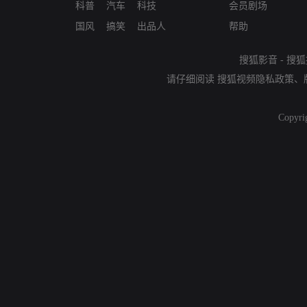
科普
汽车
科技
会员剧场
国风
搞笑
出品人
帮助
搜狐影音
-
搜狐
请仔细阅读
搜狐视频隐私政策
、
Copyri