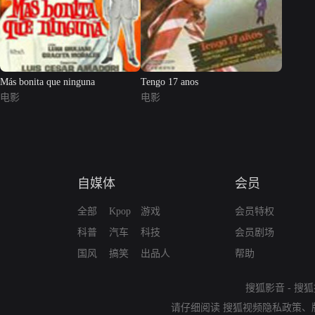
Más bonita que ninguna
Tengo 17 anos
电影
电影
自媒体
会员
全部
Kpop
游戏
会员特权
科普
汽车
科技
会员剧场
国风
搞笑
出品人
帮助
搜狐影音
-
搜狐
请仔细阅读
搜狐视频隐私政策
、