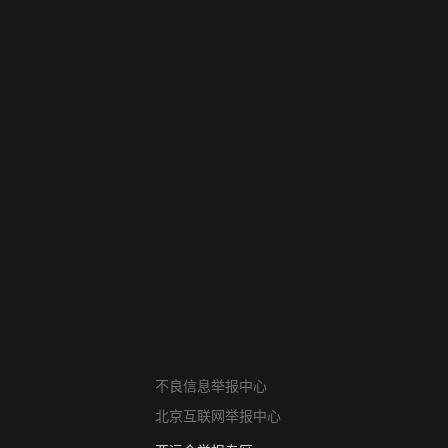
网络暴力有害信息举报
不良信息举报中心
12318 文化市场举报
北京互联网举报中心
算法推荐专项举报