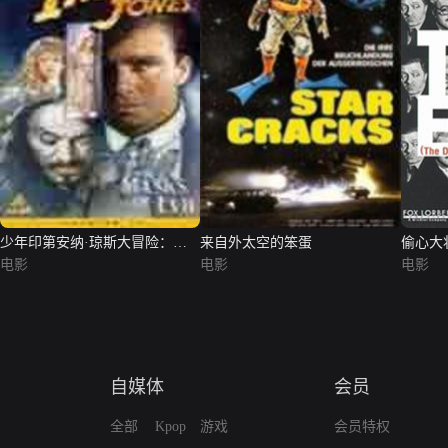
少年印第安纳·琼斯大冒险：邪
来自外太空的笨蛋
偷心大
恶面具
电影
电影
电影
自媒体
会员
全部
Kpop
游戏
会员特权