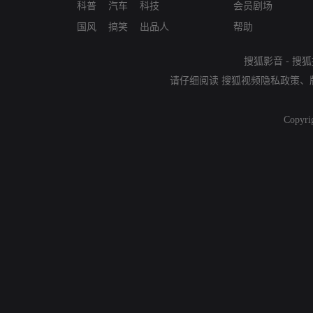
科普
汽车
科技
会员剧场
国风
搞笑
出品人
帮助
搜狐影音
-
搜狐
请仔细阅读
搜狐视频隐私政策
、
Copyri