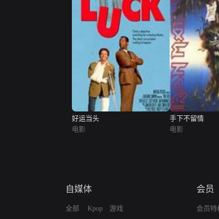
好运当头
手下不留情
电影
电影
自媒体
会员
全部
Kpop
游戏
会员特