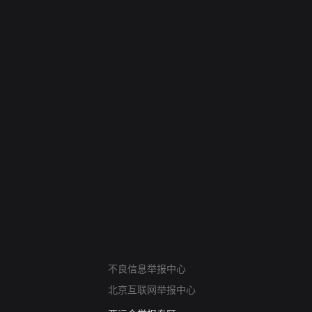
网络暴力有害信息举报
不良信息举报中心
12318 文化市场举报
北京互联网举报中心
算法推荐专项举报