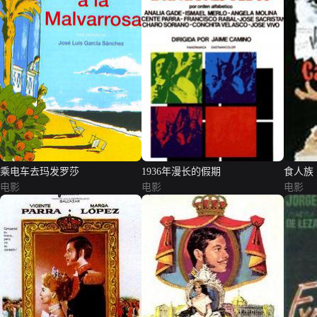
乘电车去玛发罗莎
1936年漫长的假期
食人族
电影
电影
电影