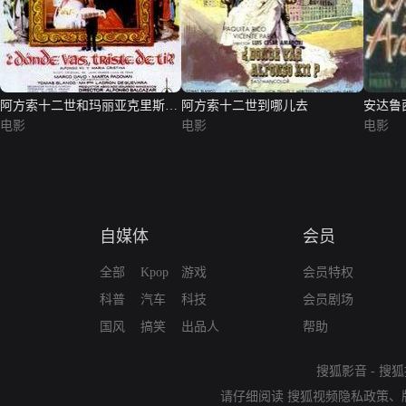
阿方索十二世和玛丽亚克里斯蒂
阿方索十二世到哪儿去
安达鲁
娜：...
电影
电影
电影
自媒体
会员
全部
Kpop
游戏
会员特权
科普
汽车
科技
会员剧场
国风
搞笑
出品人
帮助
搜狐影音
-
搜狐
请仔细阅读
搜狐视频隐私政策
、