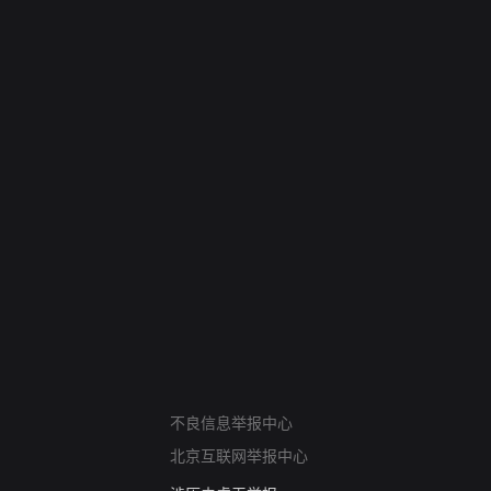
网络暴力有害信息举报
12318 文化市场举报
不良信息举报中心
算法推荐专项举报
北京互联网举报中心
亚运会举报专区