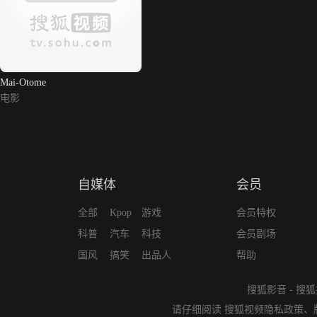
Mai-Otome
电影
自媒体
会员
全部
Kpop
游戏
会员特权
科普
汽车
科技
会员剧场
国风
搞笑
出品人
帮助
搜狐影音
-
搜狐
请仔细阅读
搜狐视频隐私政策
、