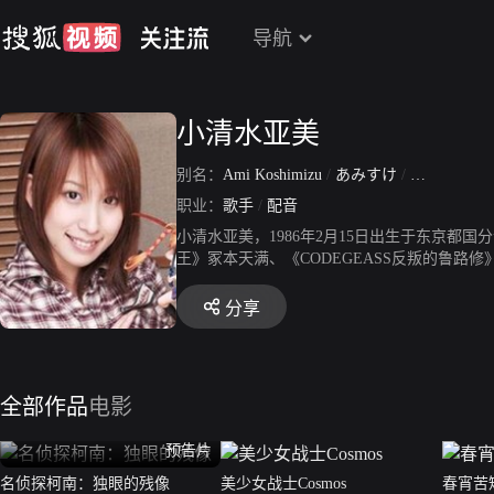
导航
小清水亚美
别名：
Ami Koshimizu
/
あみすけ
/
あみっけ
/
职业：
歌手
/
配音
小清水亚美，1986年2月15日出生于东京
王》冢本天满、《CODEGEASS反叛的鲁路
LlaKILL》缠流子、《魔王勇者》魔王、《超时空
北条响/CureMelody、《名侦探柯南》上原
分享
全部作品
电影
预告片
名侦探柯南：独眼的残像
美少女战士Cosmos
春宵苦