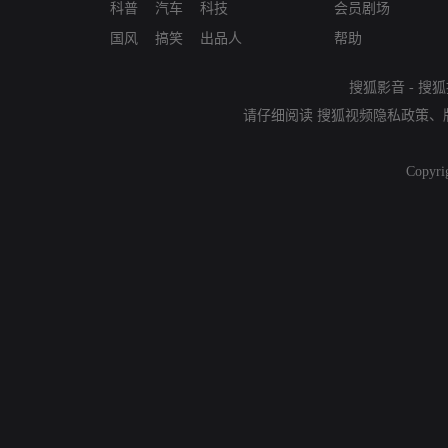
科普
汽车
科技
会员剧场
国风
搞笑
出品人
帮助
搜狐影音
-
搜狐
请仔细阅读
搜狐视频隐私政策
、
Copyri