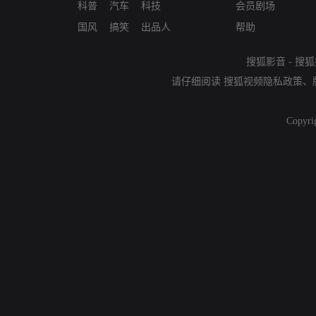
科普
汽车
科技
会员剧场
国风
搞笑
出品人
帮助
搜狐影音
-
搜狐
请仔细阅读
搜狐视频隐私政策
、
Copyri