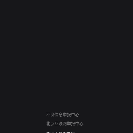
网络暴力有害信息举报
不良信息举报中心
12318 文化市场举报
北京互联网举报中心
算法推荐专项举报