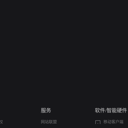
服务
软件/智能硬件
权
网站联盟
移动客户端