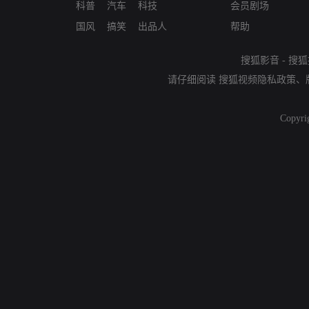
科普
汽车
科技
会员剧场
国风
搞笑
出品人
帮助
搜狐影音
-
搜狐
请仔细阅读
搜狐视频隐私政策
、
Copyri