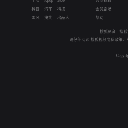
全部
Kpop
游戏
会员特权
科普
汽车
科技
会员剧场
国风
搞笑
出品人
帮助
搜狐影音
-
搜狐
请仔细阅读
搜狐视频隐私政策
、
Copyri