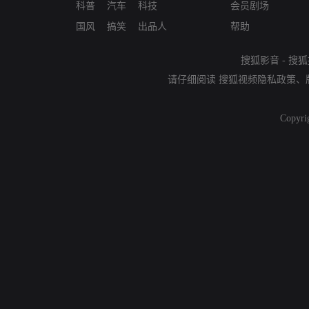
科普
汽车
科技
会员剧场
国风
搞笑
出品人
帮助
搜狐影音
-
搜狐
请仔细阅读
搜狐视频隐私政策
、
Copyri