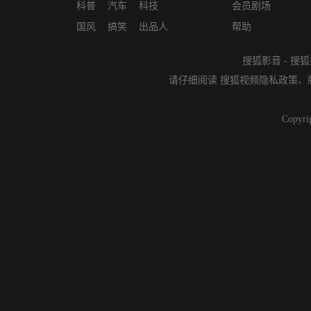
科普
汽车
科技
会员剧场
国风
搞笑
出品人
帮助
搜狐影音
-
搜狐
请仔细阅读
搜狐视频隐私政策
、
Copyri