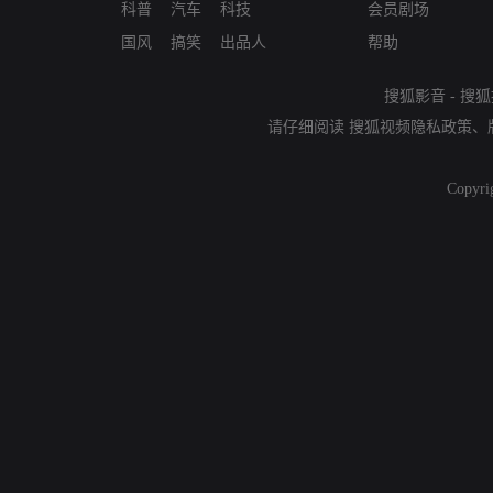
科普
汽车
科技
会员剧场
国风
搞笑
出品人
帮助
搜狐影音
-
搜狐
请仔细阅读
搜狐视频隐私政策
、
Copyri