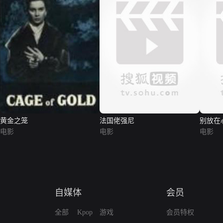
黄金之笼
法国佬强尼
别放在
电影
电影
电影
自媒体
会员
全部
Kpop
游戏
会员特权