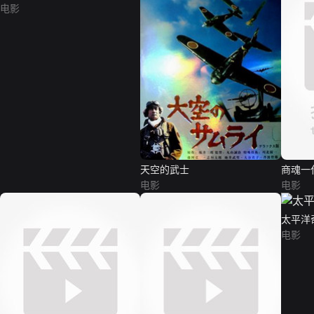
电影
天空的武士
商魂一
电影
电影
太平洋
电影