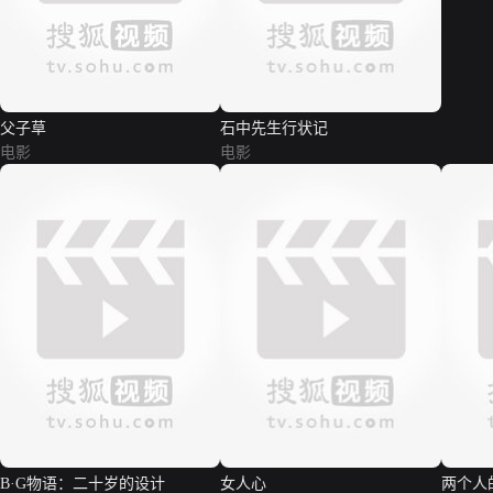
父子草
石中先生行状记
电影
电影
B·G物语：二十岁的设计
女人心
两个人