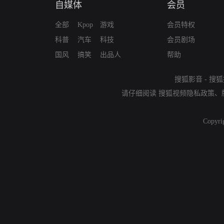
自媒体
会员
全部
Kpop
游戏
会员特权
科普
汽车
科技
会员剧场
国风
搞笑
出品人
帮助
搜狐影音
-
搜狐
请仔细阅读
搜狐视频隐私政策
、
Copyri