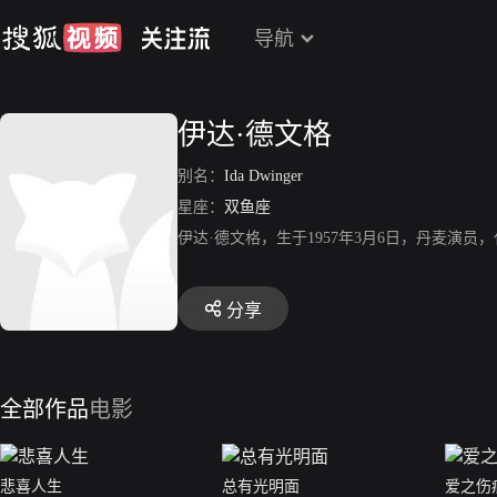
导航
伊达·德文格
别名：
Ida Dwinger
星座：
双鱼座
伊达·德文格，生于1957年3月6日，丹麦演
分享
全部作品
电影
悲喜人生
总有光明面
爱之伤