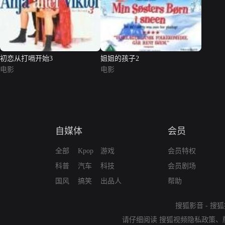
初恋从打嗝开始3
姐姐的孩子2
电影
电影
自媒体
会员
全部
Kpop
游戏
会员特权
科普
汽车
科技
会员剧场
国风
搞笑
出品人
帮助
搜狐影音
-
搜狐
请仔细阅读
搜狐视频隐私政策
、