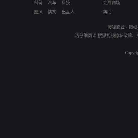
科普
汽车
科技
会员剧场
国风
搞笑
出品人
帮助
搜狐影音
-
搜狐
请仔细阅读
搜狐视频隐私政策
、
Copyri