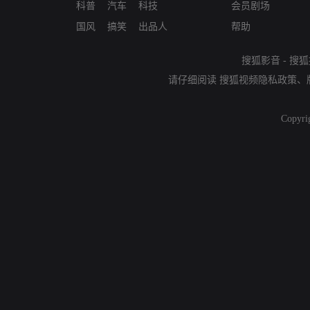
科普
汽车
科技
会员剧场
国风
搞笑
出品人
帮助
搜狐影音
-
搜狐
请仔细阅读
搜狐视频隐私政策
、
Copyri