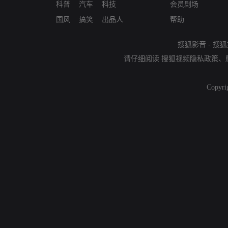
科普
汽车
科技
会员剧场
国风
搞笑
出品人
帮助
搜狐影音
-
搜狐
请仔细阅读
搜狐视频隐私政策
、
Copyri