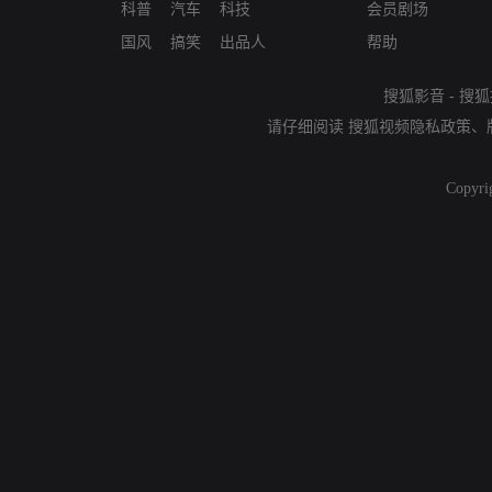
科普
汽车
科技
会员剧场
国风
搞笑
出品人
帮助
搜狐影音
-
搜狐
请仔细阅读
搜狐视频隐私政策
、
Copyri