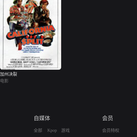
加州决裂
电影
自媒体
会员
全部
Kpop
游戏
会员特权