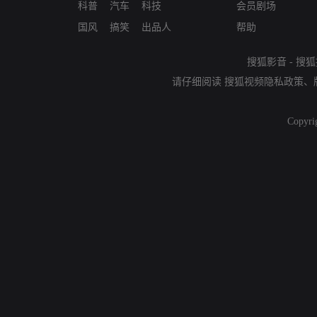
科普
汽车
科技
会员剧场
国风
搞笑
出品人
帮助
搜狐影音
-
搜狐
请仔细阅读
搜狐视频隐私政策
、
Copyri