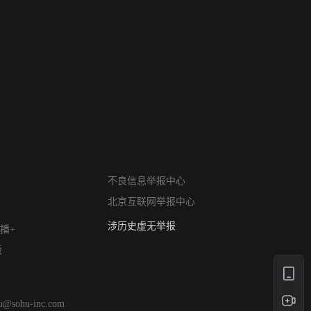
网络暴力有害信息举报
12318 文化市场举报
不良信息举报中心
算法推荐专项举报
北京互联网举报中心
亚运会举报专区
涉历史虚无举报
播+
网络谣言信息专项
版
涉政举报入口
涉未成年人举报
清朗自媒体乱象举报
hu@sohu-inc.com