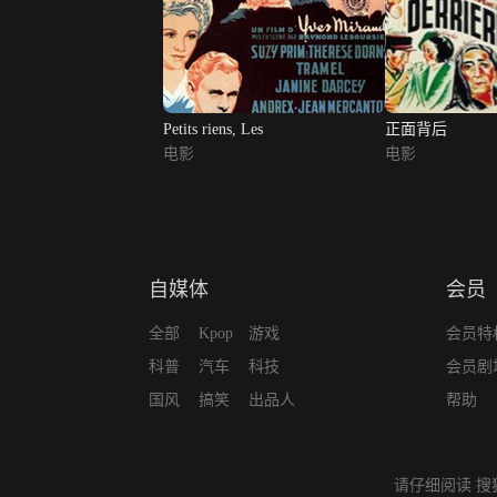
Petits riens, Les
正面背后
电影
电影
自媒体
会员
全部
Kpop
游戏
会员特
科普
汽车
科技
会员剧
国风
搞笑
出品人
帮助
请仔细阅读
搜