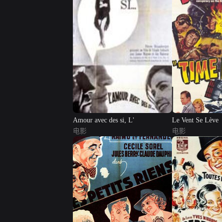
Amour avec des si, L'
Le Vent Se Lève
电影
电影