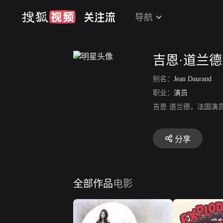
导航
吉恩·道兰德
别名：
Jean Daurand
职业：
演员
吉恩·道兰德，法国演
分享
全部作品
电影