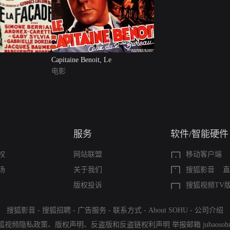
Capitaine Benoit, Le
电影
服务
软件/智能硬件
权
网站联盟
移动客户端
场
关于我们
搜狐影音
直
版权投诉
搜狐视频TV
搜狐影音
-
搜狐招聘
-
广告服务
-
联系方式
-
About SOHU
-
公司介绍
狐视频隐私政策
、
版权声明
、
反盗版和反盗链权利声明
举报邮箱
jubaoso