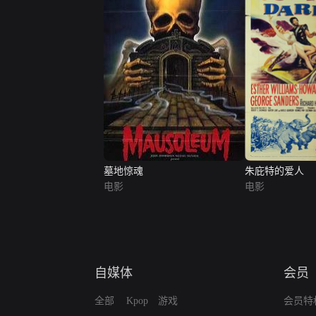
墓地惊魂
朱庇特的爱人
电影
电影
自媒体
会员
全部
Kpop
游戏
会员特