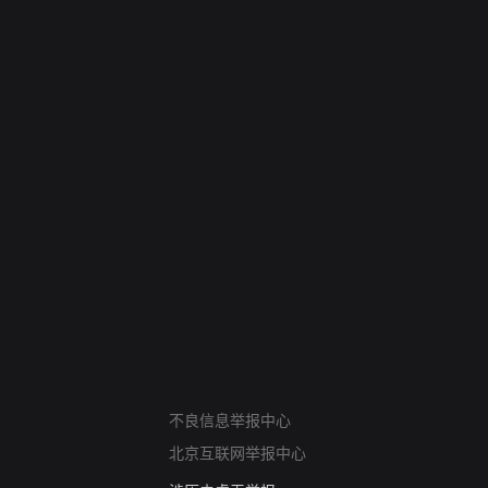
网络暴力有害信息举报
12318 文化市场举报
不良信息举报中心
算法推荐专项举报
北京互联网举报中心
亚运会举报专区