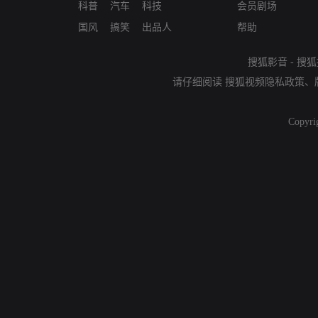
科普
汽车
科技
会员剧场
国风
搞笑
出品人
帮助
搜狐影音
-
搜狐
请仔细阅读
搜狐视频隐私政策
、
Copyri