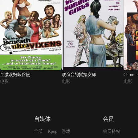
至激泼妇峡谷底
联谊会的摇摆女郎
Chrome 
电影
电影
电影
自媒体
会员
全部
Kpop
游戏
会员特权