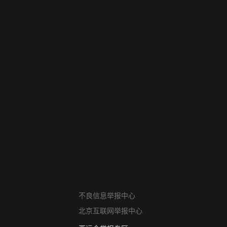
网络暴力有害信息举报
不良信息举报中心
12318 文化市场举报
北京互联网举报中心
算法推荐专项举报