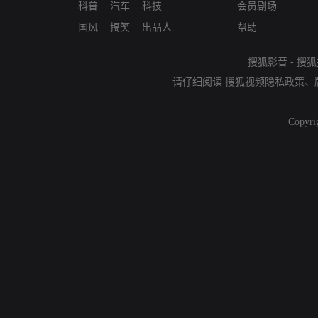
科普
汽车
科技
会员剧场
国风
搞笑
出品人
帮助
搜狐影音
-
搜狐
请仔细阅读
搜狐视频隐私政策
、
Copyri